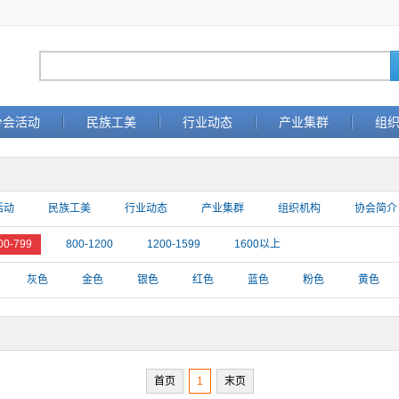
分会活动
民族工美
行业动态
产业集群
组
活动
民族工美
行业动态
产业集群
组织机构
协会简介
00-799
800-1200
1200-1599
1600以上
灰色
金色
银色
红色
蓝色
粉色
黄色
首页
1
末页