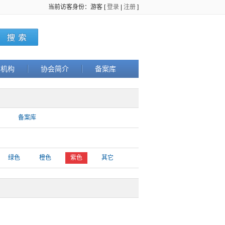
当前访客身份：游客 [
登录
|
注册
]
织机构
协会简介
备案库
备案库
绿色
橙色
紫色
其它