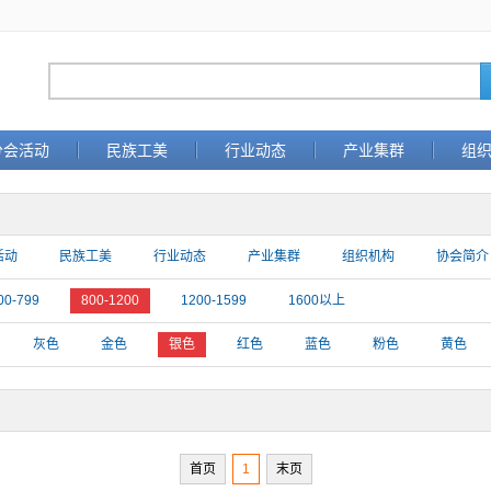
分会活动
民族工美
行业动态
产业集群
组
活动
民族工美
行业动态
产业集群
组织机构
协会简介
00-799
800-1200
1200-1599
1600以上
灰色
金色
银色
红色
蓝色
粉色
黄色
首页
1
末页