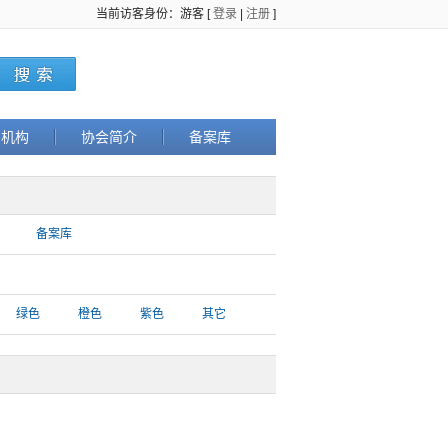
当前访客身份：游客 [
登录
|
注册
]
织机构
协会简介
备案库
备案库
绿色
橙色
紫色
其它