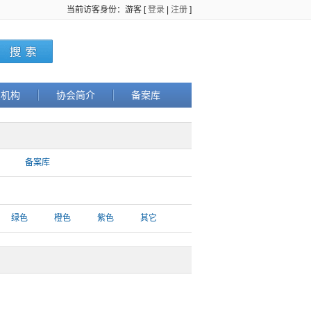
当前访客身份：游客 [
登录
|
注册
]
织机构
协会简介
备案库
备案库
绿色
橙色
紫色
其它