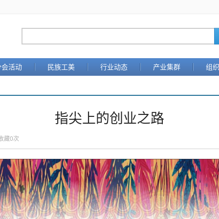
分会活动
民族工美
行业动态
产业集群
组
指尖上的创业之路
收藏
0
次