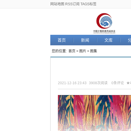
网站地图
RSS订阅
TAGS标签
首页
新闻
文库
您的位置:
首页
>
图片
> 图集
2021-12-16 23:43
3908
次阅读
0
条评论
★