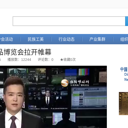
分会活动
民族工美
行业动态
产业集群
组
用品博览会拉开帷幕
5
播放数：
12244
评论数：
0
★
收藏
0
次