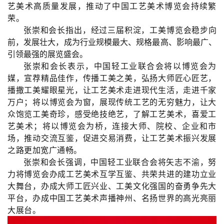
艺美术高质量发展，推动了中国工艺美术博览会持续繁
荣。
张崇和会长指出，经过三届积淀，工美博览会稳步向
前，发展壮大，成为行业规模最大、规格最高、影响最广、
引领最强的展览盛会。
张崇和会长表示，中国轻工业联合会将以博览会为
媒，宣荐精品佳作，传播工美之美，弘扬大师匠心匠艺，
播撒工美耀眼星光，让工艺美术走进现代生活，走进千家
万户；将以博览会为窗，展现传统工艺的无穷魅力，让大
众饱览工美奇珍，感受绝技绝艺，了解工艺美术，喜爱工
艺美术；将以博览会为桥，连接大师、院校、企业和市
场，推动交流互鉴，促进交易消费，让工艺美术振兴发展
之路更加宽广通畅。
张崇和会长强调，中国轻工业联合会将矢志不渝，努
力将博览会办成工艺美术互学互鉴、共荣共进的建功立业
大舞台，办成大师工匠兴业、工美文化强国的奋勇争先大
平台，办成中国工艺美术声播神州、名扬世界的高光亮丽
大展台。