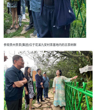
参观贵州
贵
茶[集团)位于花溪九安村茶基地内的古茶树群