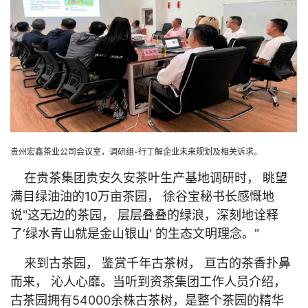
贵州宏鑫茶业公司会议室，调研组-行丁解企业未来规划及相关诉求。
在贵茶集团贵安久安茶叶生产基地调研时， 眺望
满目绿油油的10万亩茶园， 徐谷宝秘书长感慨地
说"这无边的茶园， 层层叠叠的绿浪，深刻地诠释
了‘绿水青山就是金山银山' 的生态文明理念。"
来到古茶园， 鉴赏千年古茶树， 亘古的茶香扑鼻
而来， 沁人心靡。当听到资茶集团工作人员介绍，
古茶园拥有54000余株古茶树，是整个茶园的精华