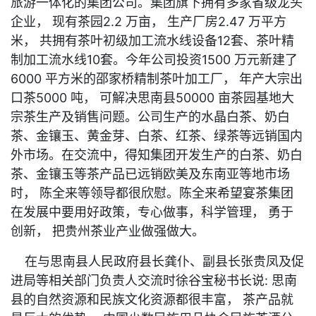
旅游一体化的集团公司。集团旗下拥有多家省级龙头
企业， 现有茶园2.2 万亩， 生产厂房2.47 万平方
米， 共拥有茶叶初级加工流水线设备12套、茶叶精
制加工流水线10套。今年公司投资1500 万元新建了
6000 平方米的邵家桥精制茶叶加工厂， 年产大宗出
口茶5000 吨， 可解决思南县50000 亩茶园基地大
宗茶生产及销售问题。公司生产的水晶白茶、奶白
茶、金镶玉、黄金芽、白茶、红茶、绿茶等远销国内
外市场。在交流中，得知集团开发生产的白茶、奶白
茶、金镶玉等茶产品已远销欧美及东南亚等地市场
时， 陈全来等领导都很欣慰。陈全来希望宴茶集团
在发展中要用好政策，专心做事，科学管理， 勇于
创新， 把贵州茶业产业做强做大。
在与思南县人民政府县长龚仆、副县长张贵凤及促
进局等相关部门负责人交流时徐谷宝秘书长说: 思南
县的自然资源和民族文化资源都很丰富， 茶产品就