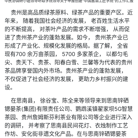
中民协调研小姐领导听取学院领导关于申报创建"中国酱酒工匠学院"的工作汇报
贵州是高品质绿茶原料、绿茶产品的重要产区。近
年来， 随着我国社会经济的发展， 老百姓生活水平
的不断提高， 对茶叶产品的需求不断增强， 从而促
进了贵州茶产业的蓬勃发展。如今， 贵州茶产业已
形成了产业化、规模化发展的格局。据了解， 全省
现有700 余万亩茶园， 5700 多家茶企， 以都匀毛
尖、贵天下、贵茶、阳春白雪、兰馨等为代表的贵州
茶品牌享誉国内外市场。贵州茶产业的蓬勃发展，
不仅促进了社会经济的发展， 更助力乡村振兴的建
设。
在思南县， 徐谷宝、陈全来等领导来到思南锌硒
锶晏茶(集团)有限责任公司、鹦鹉溪镇翟家坝5G智慧
茶园、贵州詹姆斯芬利茶业有限公司等企业进行深入
的调研， 并考察了思南县民间花灯、衣烛制作工艺
作坊、安化街非遗文化产品。在与思南锌硒锶晏茶