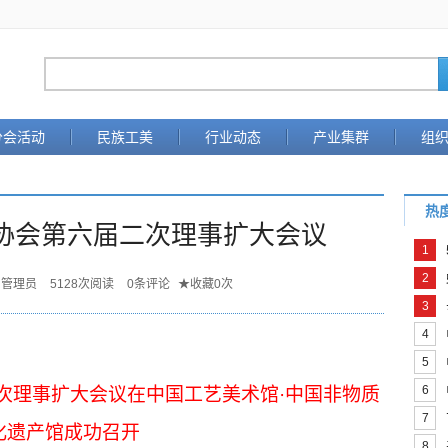
分会活动
民族工美
行业动态
产业集群
组
热
协会第六届二次理事扩大会议
1
2
管理员
5128
次阅读
0
条评论
★
收藏
0
次
3
4
5
6
次理事扩大会议在中国工艺美术馆·中国非物质
7
化遗产馆成功召开
8