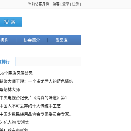
当前访客身份：游客 [
登录
|
注册
]
织机构
协会简介
备案库
度排行
56个民族风俗禁忌
蜡染大师王曜：一个蚩尤后人的蓝色情结
母炳林大师
中央电视台纪录片《清真的味道》第1...
中国人不可丢弃的十大传统手工艺
中国少数民族用品协会专家委员会专家...
艺苑人物 樊鸿宾
美！黔东南形象