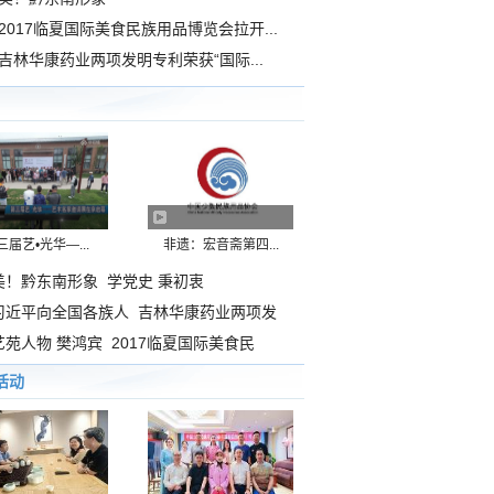
2017临夏国际美食民族用品博览会拉开...
吉林华康药业两项发明专利荣获“国际...
三届艺•光华—...
非遗：宏音斋第四...
美！黔东南形象
学党史 秉初衷
习近平向全国各族人
吉林华康药业两项发
艺苑人物 樊鸿宾
2017临夏国际美食民
活动