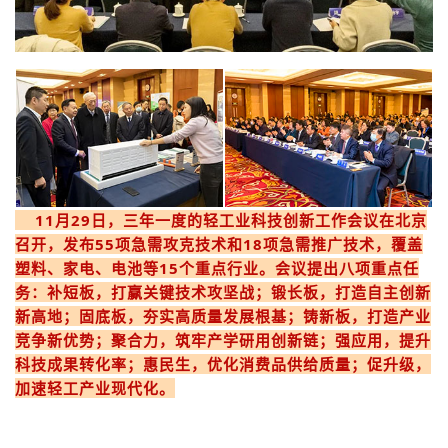
11月29日，三年一度的轻工业科技创新工作会议在北京
召开，发布55项急需攻克技术和18项急需推广技术，覆盖
塑料、家电、电池等15个重点行业。会议提出八项重点任
务：补短板，打赢关键技术攻坚战；锻长板，打造自主创新
新高地；固底板，夯实高质量发展根基；铸新板，打造产业
竞争新优势；聚合力，筑牢产学研用创新链；强应用，提升
科技成果转化率；惠民生，优化消费品供给质量；促升级，
加速轻工产业现代化。