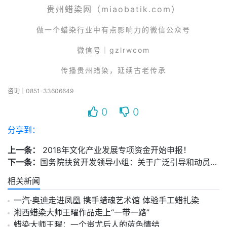
贵州蜡染网（miaobatik.com）
做一个蜡染行业中有点影响力的微信公众号
微信号｜gzlrwcom
传播贵州蜡染，延续古老传承
咨询｜0851-33606649
0
0
分享到：
上一条：
2018年文化产业发展专项资金开始申报！
下一条：
国务院扶贫开发领导小组：关于广泛引导和动员社会组织参与脱贫攻坚的通知
相关新闻
一汽·奥迪走进凤凰 携手蜡魂艺术馆 体验手工蜡扎染
湘西蜡染大师王曜作品走上“一带一路”
蜡染大师王曜：一个蚩尤后人的蓝色情结