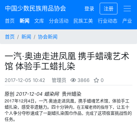
中国少数民族用品协会
登录
注册
首页
新闻
文库
分会活动
民族工美
行业动态
产业集
首页
新闻
协会新闻
一汽·奥迪走进凤凰 携手蜡魂艺术
馆 体验手工蜡扎染
2017-12-05 10:42
管理员
3866
0
原创
2017-12-04
蜡染网
贵州蜡染
2017年12月4日，一汽
奥迪走进凤凰
携手蜡魂艺术馆
体验手工
·
，
，
蜡扎染
感受非遗魅力。四十分钟内
让五十
，
，在王曜老师的指导下，
个人
争分夺秒
速成了一副蜡扎染围巾作品
这项极富挑战性的
，完成了
任务。