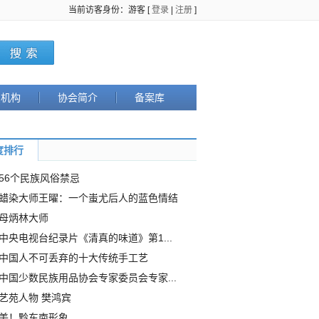
当前访客身份：游客 [
登录
|
注册
]
织机构
协会简介
备案库
度排行
56个民族风俗禁忌
蜡染大师王曜：一个蚩尤后人的蓝色情结
母炳林大师
中央电视台纪录片《清真的味道》第1...
中国人不可丢弃的十大传统手工艺
中国少数民族用品协会专家委员会专家...
艺苑人物 樊鸿宾
美！黔东南形象