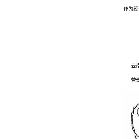
作为经
云
营