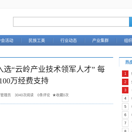
分会活动
民族工美
行业动态
产业集群
组
热
入选“云岭产业技术领军人才” 每
1
100万经费支持
2
3
管理员
3040
次阅读
0
条评论
★
收藏
0
次
4
5
6
7
8