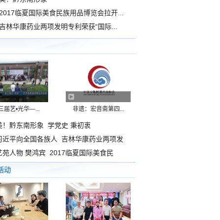
2017临夏国际美食民族用品博览会拉开...
吉林华康药业两项发明专利荣获“国际...
三届艺•光华—...
非遗：宏音斋第四...
美！黔东南形象
学党史 秉初衷
习近平向全国各族人
吉林华康药业两项发
艺苑人物 樊鸿宾
2017临夏国际美食民
活动