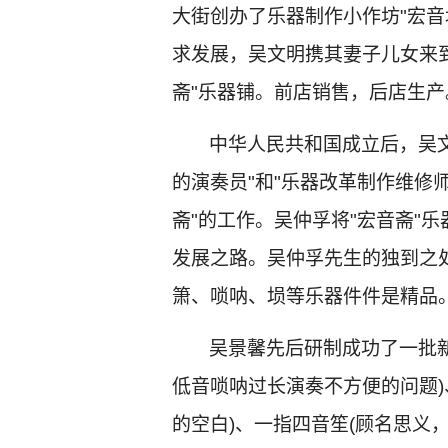
大街创办了乐器制作小作坊"宏音
求发展，吴文明携其妻子儿女来到
斋"乐器铺。前店销售，后店生产
中华人民共和国成立后，吴
的演奏员"和"乐器改革制作维修
斋"的工作。吴仲孚将"宏音斋"
发展之路。吴仲孚先生的独到之
箫、唢呐、埙等乐器件件是精品
吴景馨先后研制成功了一批
低音唢呐过长演奏不方便的问题)
的空白)、一指四音笙(顾名思义