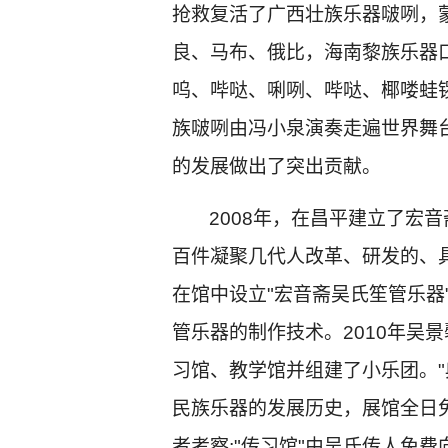
抢救复活了广西壮族乐器啵咧，
良、马布、俄比，海南黎族乐器
呜、哔哒、唎咧、哔哒、椰喽蛙
族啵咧由冯小泉演奏走遍世界舞
的发展做出了突出贡献。
2008
年，在昌平建立了宏音
百件凝聚几代人改革、研发的、
在馆中设立"宏音斋吴氏笙管乐器
管乐器的制作技术。2010年吴
习馆、教学馆并组建了小乐团。"
民族乐器的发展历史，展馆全日
者考察;"传习馆"由吴氏传人免