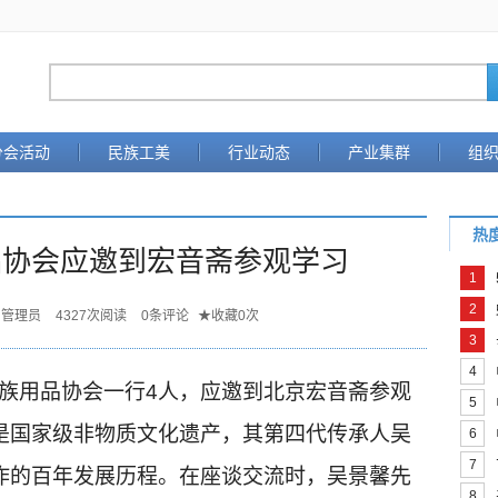
分会活动
民族工美
行业动态
产业集群
组
热
品协会应邀到宏音斋参观学习
1
2
管理员
4327
次阅读
0
条评论
★
收藏
0
次
3
4
民族用品协会一行4人，应邀到北京宏音斋参观
5
是国家级非物质文化遗产，其第四代传承人吴
6
7
作的百年发展历程。在座谈交流时，吴景馨先
8