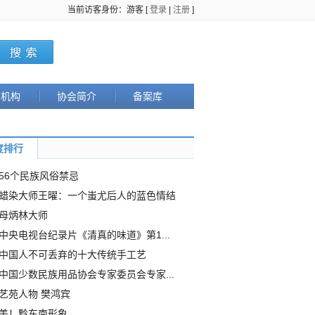
当前访客身份：游客 [
登录
|
注册
]
织机构
协会简介
备案库
度排行
56个民族风俗禁忌
蜡染大师王曜：一个蚩尤后人的蓝色情结
母炳林大师
中央电视台纪录片《清真的味道》第1...
中国人不可丢弃的十大传统手工艺
中国少数民族用品协会专家委员会专家...
艺苑人物 樊鸿宾
美！黔东南形象