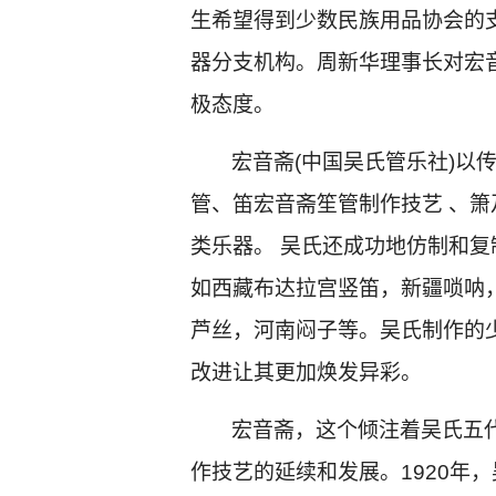
生希望得到少数民族用品协会的
器分支机构。周新华理事长对宏
极态
宏音斋(中国吴氏管乐社)以
管、笛宏音斋笙管制作技艺 、箫
类乐器。 吴氏还成功地仿制和
如西藏布达拉宫竖笛，新疆唢呐
芦丝，河南闷子等。吴氏制作的
改进让其更加焕发异彩。
宏音斋，这个倾注着吴氏五
作技艺的延续和发展。1920年