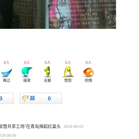
0
人
0
人
0
人
0
人
0
人
难过
搞笑
无聊
愤怒
同情
3
0
“智慧共享工场”在青岛揭起红盖头
2019-08-02
019-08-05