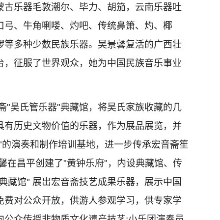
蒙古乐器毛敦潮尔、毕力、胡笳，云南乐器吐
口弓、牛角唎喽、灼吧、传统鼻箫、灼、椰
锣等多种少数民族乐器。吴景馨复活的广西壮
台，征服了世界观众，她为中国民族音乐事业
斋"吴氏管乐器"典藏馆，将吴氏家族收藏的几
具有历史文物价值的乐器，作为展品展览，并
"的演奏和制作培训基地，进一步传承宏音斋笙
景馨在昌平创建了"黄钟乐府"，内设典藏馆、传
典藏馆" 展出宏音斋技艺成果乐器，展示中国
免费对公众开放，供游人参观学习，供专家学
费向公众传授非物质文化遗产技艺;小乐团演奏员