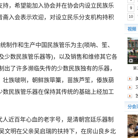
支持，希望能加入协会并在协会内设立民族乐
9
音斋入会表示欢迎，对设立民乐分支机构持积
10
度。
视频
传统制作和生产中国民族管乐为主(唢呐、笙、
及少数民族管乐器等)，以及销售和维修其它各
复制出了许多濒临失传的少数民族独有的乐器，
第
，壮族啵咧，朝鲜族筚篥，苗族芦笙，傣族葫
少数民族管乐器在保持其传统的基础上经加工
分会
代人近百年心血的老字号，是清朝宫廷乐器制
，吴文明在父亲吴启瑞的扶持下，在房山良乡北