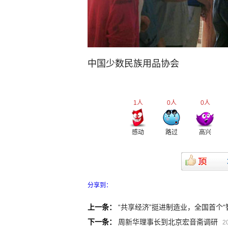
中国少数民族用品协会
1
人
0
人
0
人
感动
路过
高兴
分享到：
上一条：
“共享经济”挺进制造业，全国首个
下一条：
周新华理事长到北京宏音斋调研
2