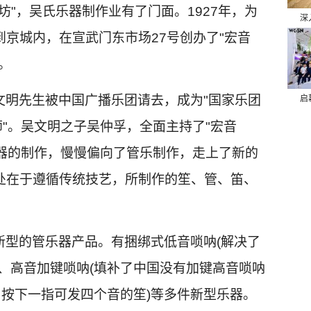
坊"，吴氏乐器制作业有了门面。1927年，为
深
京城内，在宣武门东市场27号创办了"宏音
。
文明先生被中国广播乐团请去，成为"国家乐团
启
师"。吴文明之子吴仲孚，全面主持了"宏音
乐器的制作，慢慢偏向了管乐制作，走上了新的
处在于遵循传统技艺，所制作的笙、管、笛、
。
新型的管乐器产品。有捆绑式低音唢呐(解决了
、高音加键唢呐(填补了中国没有加键高音唢呐
，按下一指可发四个音的笙)等多件新型乐器。