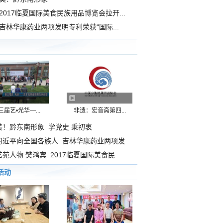
2017临夏国际美食民族用品博览会拉开...
吉林华康药业两项发明专利荣获“国际...
三届艺•光华—...
非遗：宏音斋第四...
美！黔东南形象
学党史 秉初衷
习近平向全国各族人
吉林华康药业两项发
艺苑人物 樊鸿宾
2017临夏国际美食民
活动