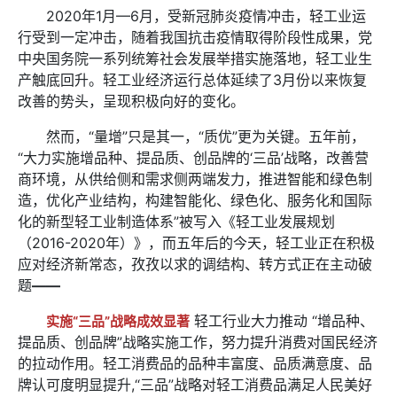
2020年1月—6月，受新冠肺炎疫情冲击，轻工业运
行受到一定冲击，随着我国抗击疫情取得阶段性成果，党
中央国务院一系列统筹社会发展举措实施落地，轻工业生
产触底回升。轻工业经济运行总体延续了3月份以来恢复
改善的势头，呈现积极向好的变化。
然而，“量增”只是其一，“质优”更为关键。五年前，
“大力实施增品种、提品质、创品牌的‘三品’战略，改善营
商环境，从供给侧和需求侧两端发力，推进智能和绿色制
造，优化产业结构，构建智能化、绿色化、服务化和国际
化的新型轻工业制造体系”被写入《轻工业发展规划
（2016-2020年）》，而五年后的今天，轻工业正在积极
应对经济新常态，孜孜以求的调结构、转方式正在主动破
题
——
轻工行业大力推动 “增品种、
实施“三品”战略成效显著
提品质、创品牌”战略实施工作，努力提升消费对国民经济
的拉动作用。轻工消费品的品种丰富度、品质满意度、品
牌认可度明显提升,“三品”战略对轻工消费品满足人民美好