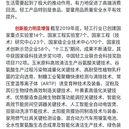
生活需要起到了极大的推动作用，有力地促进了高端消费
回流。轻工产品特别是食品、婴童用品质量安全水平有效
提升。
截至2019年底，轻工行业已创建国
创新能力明显增强
家重点实验室14个、国家工程实验室7个、国家工程（技
术）研究中心23个、国家级企业技术中心170个、国家技
术创新示范企业58个。“十三五”期间，成果不断涌现，其
中获国家级科技进步奖10项，中国轻工业联合会科技奖励
项目712项。玉米原料高效清洁生产谷氨酸关键技术、谷
氨酸生产过程污染物减量化关键技术、高耐受性植物乳杆
菌的定向选育、制糖工业葡聚糖快速检测与清除技术、常
压室温等离子体（ARTP）诱变育种技术及装备、淀粉及
其衍生物绿色高效制造关键技术、叶黄素高值化关键技
术、优势酿造食品微生物群落功能调控关键技术、智能化
高效节能房间空调器关键技术、人工智能全自动电饭煲、
双驱动洗涤节能技术、太阳能背膜协同制造技术与装备、
家用燃气灶具关键检测设备、混合动力汽车用镍氢电池、
全水性聚氨酯生态合成革及智能化清洁生产技术、绿色装