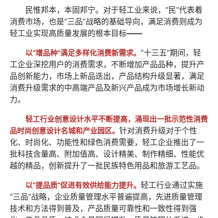
企业，15个轻工优势品牌产品。一批中国自主品牌开
民惟邦本，本固邦宁。对于轻工业来说，“民”代表着
消费市场，也是“三品”战略的基础导向，满足消费则成为
始在国际市场站稳脚跟。
轻工业实现高质量发展的根本目标
——
“十三五”期间，轻
以“增品种”满足多样化消费新需求。
工企业深挖用户的消费需求，不断增加产品品种，提升产
品创新能力，市场上新品迭出，产品结构升级显著，满足
消费升级需求的中高端产品及新兴产品成为市场增长新动
力。
轻工行业创意设计水平不断提高，涌现出一批示范性消费
针对消费升级对于个性
品时尚创意设计名城和产业园区。
化、时尚化、功能性和绿色消费需要，轻工企业推出了一
批科技含量高、附加值高、设计精美、制作精细、性能优
越的精品，创新提升了一批民族特色用品和旅游工艺品。
轻工行业通过实施
以“提品质”促进有效供给能力提升。
“三品”战略，企业质量管理水平普遍提高，先进质量管理
技术和方法得到普及，产品质量可靠性和一致性得到强