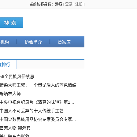
当前访客身份：游客 [
登录
|
注册
]
织机构
协会简介
备案库
度排行
56个民族风俗禁忌
蜡染大师王曜：一个蚩尤后人的蓝色情结
母炳林大师
中央电视台纪录片《清真的味道》第1...
中国人不可丢弃的十大传统手工艺
中国少数民族用品协会专家委员会专家...
艺苑人物 樊鸿宾
美！黔东南形象