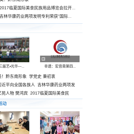
2017临夏国际美食民族用品博览会拉开...
吉林华康药业两项发明专利荣获“国际...
三届艺•光华—...
非遗：宏音斋第四...
美！黔东南形象
学党史 秉初衷
习近平向全国各族人
吉林华康药业两项发
艺苑人物 樊鸿宾
2017临夏国际美食民
活动