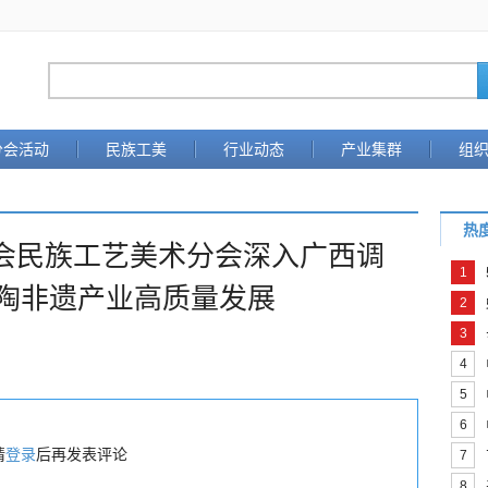
分会活动
民族工美
行业动态
产业集群
组
热
会民族工艺美术分会深入广西调
1
兴陶非遗产业高质量发展
2
3
4
5
6
请
登录
后再发表评论
7
8