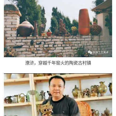
潦浒，穿越千年窑火的陶瓷古村镇