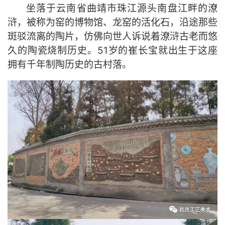
坐落于云南省曲靖市珠江源头南盘江畔的潦
浒，被称为窑的博物馆、龙窑的活化石，沿途那些
斑驳流离的陶片，仿佛向世人诉说着潦浒古老而悠
久的陶瓷烧制历史。51岁的崔长宝就出生于这座
拥有千年制陶历史的古村落。