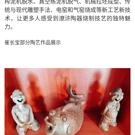
榨泥机脱水、真空练泥机脱气、机械拉坯成型、传
统与现代雕塑手法、电窑和气窑烧成等新工艺新技
术，让更多人感受到潦浒陶器烧制技艺的独特魅
力。
崔长宝部分陶艺作品展示