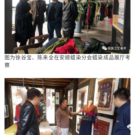
图为徐谷宝、陈来全在安顺蜡染分会蜡染成品展厅考
察