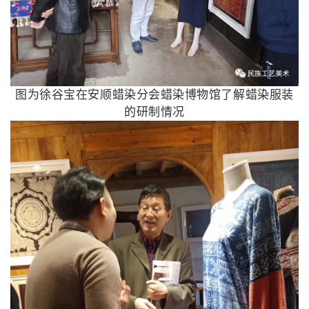
图为徐谷宝在安顺蜡染分会蜡染博物馆了解蜡染服装
的研制情况