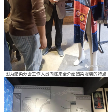
图为蜡染分会工作人员向陈来全介绍蜡染服装的特点