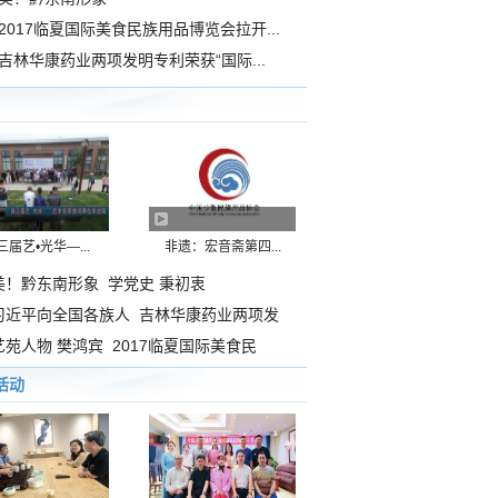
2017临夏国际美食民族用品博览会拉开...
吉林华康药业两项发明专利荣获“国际...
三届艺•光华—...
非遗：宏音斋第四...
美！黔东南形象
学党史 秉初衷
习近平向全国各族人
吉林华康药业两项发
艺苑人物 樊鸿宾
2017临夏国际美食民
活动