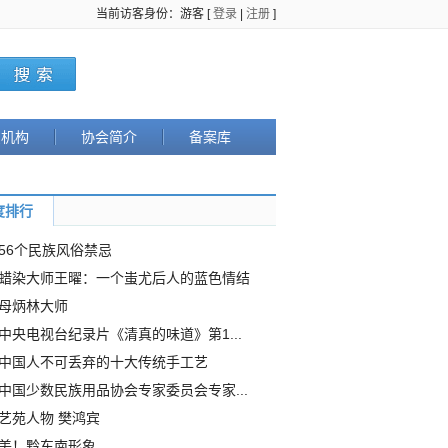
当前访客身份：游客 [
登录
|
注册
]
织机构
协会简介
备案库
度排行
56个民族风俗禁忌
蜡染大师王曜：一个蚩尤后人的蓝色情结
母炳林大师
中央电视台纪录片《清真的味道》第1...
中国人不可丢弃的十大传统手工艺
中国少数民族用品协会专家委员会专家...
艺苑人物 樊鸿宾
美！黔东南形象