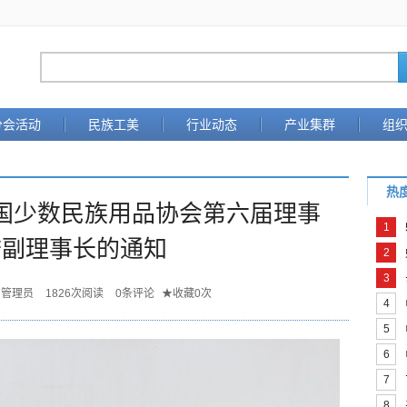
分会活动
民族工美
行业动态
产业集群
组
热
国少数民族用品协会第六届理事
1
誉副理事长的通知
2
3
管理员
1826
次阅读
0
条评论
★
收藏
0
次
4
5
6
7
8