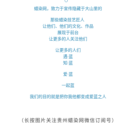
蜡染网，致力于宣传隐藏于大山里的
那些蜡染技艺匠人
让他们、他们的文化、作品
展现于前台
让更多的人关注他们
让更多的人们
遇·蓝
知·蓝
爱·蓝
一起蓝
我们的目的就是把你我他都变成爱蓝之人
（长按图片关注
贵州
蜡染网微信订阅号）