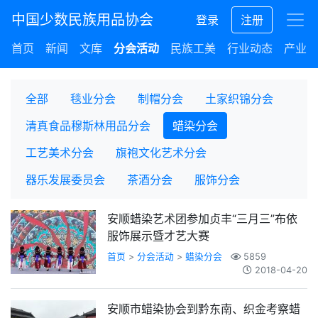
中国少数民族用品协会
登录
注册
首页
新闻
文库
分会活动
民族工美
行业动态
产业集
全部
毯业分会
制帽分会
土家织锦分会
清真食品穆斯林用品分会
蜡染分会
工艺美术分会
旗袍文化艺术分会
器乐发展委员会
茶酒分会
服饰分会
安顺蜡染艺术团参加贞丰“三月三”布依
服饰展示暨才艺大赛
首页
>
分会活动
>
蜡染分会
5859
2018-04-20
安顺市蜡染协会到黔东南、织金考察蜡