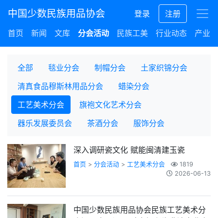
中国少数民族用品协会
登录
注册
首页
新闻
文库
分会活动
民族工美
行业动态
产业集
全部
毯业分会
制帽分会
土家织锦分会
清真食品穆斯林用品分会
蜡染分会
工艺美术分会
旗袍文化艺术分会
器乐发展委员会
茶酒分会
服饰分会
深入调研瓷文化 赋能闽清建玉瓷
首页
>
分会活动
>
工艺美术分会
1819
2026-06-13
中国少数民族用品协会民族工艺美术分