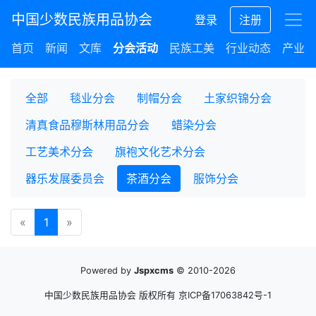
中国少数民族用品协会
登录
注册
首页
新闻
文库
分会活动
民族工美
行业动态
产业集
全部
毯业分会
制帽分会
土家织锦分会
清真食品穆斯林用品分会
蜡染分会
工艺美术分会
旗袍文化艺术分会
器乐发展委员会
茶酒分会
服饰分会
«
1
»
Powered by
Jspxcms
© 2010-2026
中国少数民族用品协会 版权所有
京ICP备17063842号-1