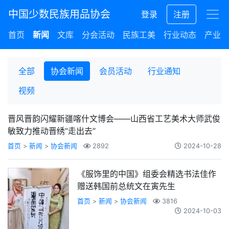
中国少数民族用品协会
登录
注册
首页
新闻
文库
分会活动
民族工美
行业动态
产业集
全部
协会新闻
会员活动
行业通知
视频
晋风晋韵闪耀新疆喀什文博会——山西省工艺美术大师武俊
敏致力推动晋绣“走出去”
首页
>
新闻
>
协会新闻
2892
2024-10-28
《服饰里的中国》组委会精选书法佳作
赠送韩国前总统文在寅先生
首页
>
新闻
>
协会新闻
3816
2024-10-03