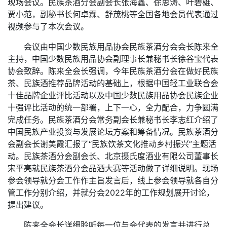
现场会议。民族茶酒分会副会长张海鑫、徐思涛、叶碧雄、
贾小范，副秘书长何卓霖、舒茂桃等全国各地会员代表通过
视频参与了本次会议。
会议由中国少数民族用品协会民族茶酒分会会长陈来全
主持，中国少数民族用品协会副理事长兼秘书长徐谷宝代表
协会致辞。陈来全会长强调，今年民族茶酒分会在做好民族
茶、民族酒推荐品牌活动的基础上，根据中国轻工业联合会
十佳品牌企业评比活动以及中国少数民族用品协会民族企业
十强评比活动的统一部署，上下一心，全力配合，力争圆满
完成任务。民族茶酒分会常务副会长兼秘书长李志红介绍了
中国民族产业投资与发展论坛方案和筹备情况。民族茶酒分
会副会长谢美霞汇报了“民族饮茶文化推动乡村振兴”主题活
动。民族茶酒分会副会长、北京摄氏度酒业有限公司董事长
宋平亮就民族茶酒分会品酒大赛等活动做了详细说明。现场
参会领导就分会工作作主旨发言后，线上参会领导就各自分
管工作分别介绍，并就分会
2022
年的工作规划展开讨论，
提出建议。
陈来全会长详细聆听每一位与会代表的发言并进行总